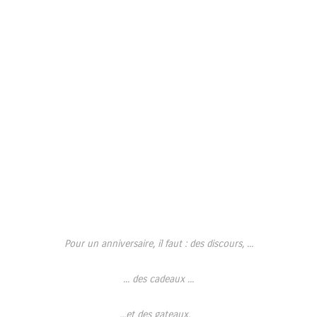
Pour un anniversaire, il faut : des discours, ...
... des cadeaux ...
...et des gateaux.