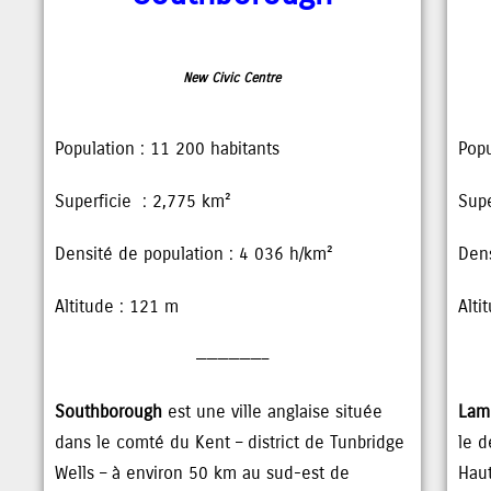
New Civic Centre
Population : 11 200 habitants
Popu
Superficie : 2,775 km²
Supe
Densité de population : 4 036 h/km²
Dens
Altitude : 121 m
Alti
——————–
Southborough
est une ville anglaise située
Lam
dans le comté du Kent – district de Tunbridge
le d
Wells – à environ 50 km au sud-est de
Haut