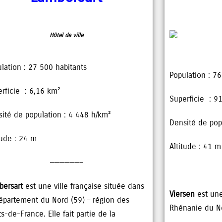
Hôtel de ville
lation : 27 500 habitants
Population : 7
rficie : 6,16 km²
Superficie : 9
ité de population : 4 448 h/km²
Densité de pop
tude : 24 m
Altitude : 41 m
——————–
bersart
est une ville française située dans
Viersen
est une
épartement du Nord (59) – région des
Rhénanie du N
s-de-France. Elle fait partie de la