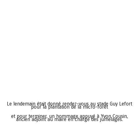
Le lendemain était donné rendez-vous au stade Guy Lefort
pour la plantation de la micro-forêt
et pour terminer, un hommage appuyé à Yvon Cousin,
ancien adjoint au maire en charge des jumelages.