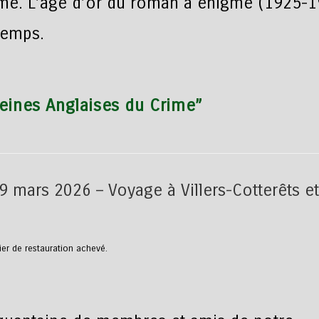
ime. L’âge d’or du roman à énigme (1925-
gtemps.
eines Anglaises du Crime”
ier de restauration achevé.