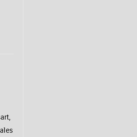
art,
ales